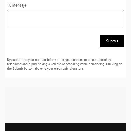
Tu Mensaje
Submit
By submitting your contact information, you consent to be contacted by
telephone about purchasing a vehicle or obtaining vehicle financing. Clicking on
the Submit button above is your electronic signature.